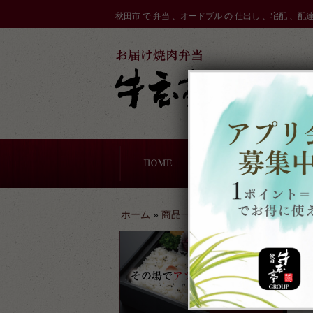
コ
秋田市 で 弁当 、オードブル の 仕出し 、宅配 、配
ン
テ
ン
ツ
へ
ス
キ
ッ
プ
ドブル
一期一会お寿司
軽食・サンドウィッチ
牛玄亭厨房のこだわり
配達エリア
ホーム
»
商品一覧
»
鰻重