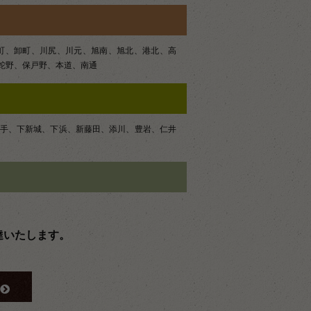
町、卸町、川尻、川元、旭南、旭北、港北、高
蛇野、保戸野、本道、南通
手、下新城、下浜、新藤田、添川、豊岩、仁井
達いたします。