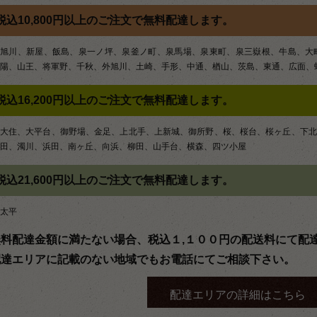
税込10,800円以上のご注文で無料配達します。
旭川、新屋、飯島、泉一ノ坪、泉釜ノ町、泉馬場、泉東町、泉三嶽根、牛島、大
陽、山王、将軍野、千秋、外旭川、土崎、手形、中通、楢山、茨島、東通、広面、
税込16,200円以上のご注文で無料配達します。
大住、大平台、御野場、金足、上北手、上新城、御所野、桜、桜台、桜ヶ丘、下北
田、濁川、浜田、南ヶ丘、向浜、柳田、山手台、横森、四ツ小屋
税込21,600円以上のご注文で無料配達します。
太平
無料配達金額に満たない場合、税込１,１００円の配送料にて配
配達エリアに記載のない地域でもお電話にてご相談下さい。
配達エリアの詳細はこちら