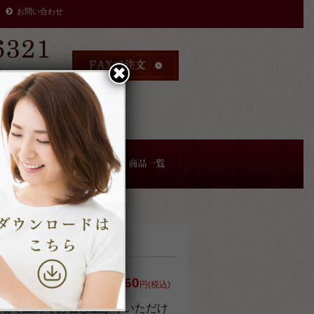
お問い合わせ
✖︎
時まで
により
す。
熱 鰻重
2,160
円(税込)
場で温めてお召し上がりいただけ