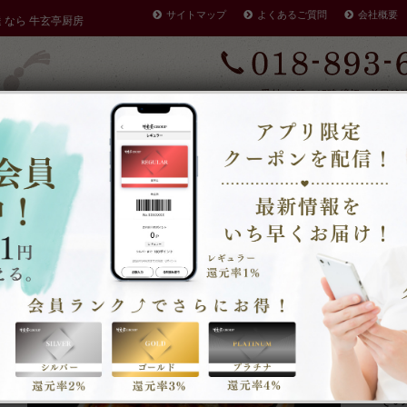
サイトマップ
よくあるご質問
会社概要
達 なら 牛玄亭厨房
受付：9時～17時 締切：前日15
定休：元日 その他不定休
ケータリングやその他のご予約
早く店を閉める場合がありま
・注文方法
商品一覧
情
その