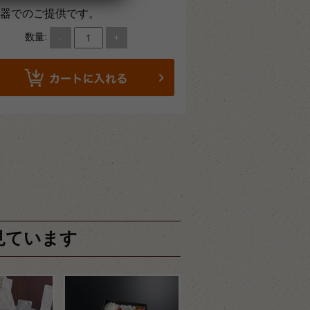
器でのご提供です。
-
+
数量:
見ています