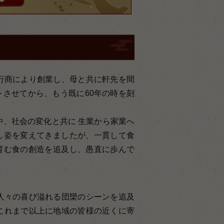
行商により創業し、母と共に軒先を間
させてから、もう既に60年の時を刻
中、社会の変化と共に 生業から家業へ
し姿を変えてきましたが、一貫して食
育む食の創造を追及し、愚直に歩んで
人々の喜び溢れる団欒のシーンを追及
これまで以上に地域の皆様の近くに寄