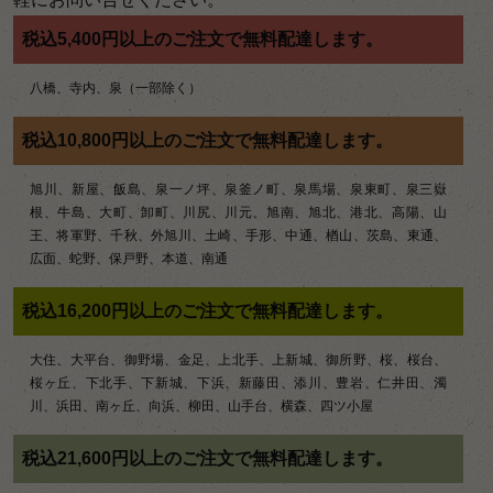
税込5,400円以上のご注文で無料配達します。
八橋、寺内、泉（一部除く）
税込10,800円以上のご注文で無料配達します。
旭川、新屋、飯島、泉一ノ坪、泉釜ノ町、泉馬場、泉東町、泉三嶽
根、牛島、大町、卸町、川尻、川元、旭南、旭北、港北、高陽、山
王、将軍野、千秋、外旭川、土崎、手形、中通、楢山、茨島、東通、
広面、蛇野、保戸野、本道、南通
税込16,200円以上のご注文で無料配達します。
大住、大平台、御野場、金足、上北手、上新城、御所野、桜、桜台、
桜ヶ丘、下北手、下新城、下浜、新藤田、添川、豊岩、仁井田、濁
川、浜田、南ヶ丘、向浜、柳田、山手台、横森、四ツ小屋
税込21,600円以上のご注文で無料配達します。