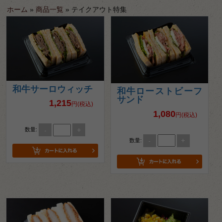
ホーム
»
商品一覧
»
テイクアウト特集
和牛サーロウィッチ
和牛ローストビーフ
サンド
1,215
円(税込)
1,080
円(税込)
-
+
数量:
-
+
数量: