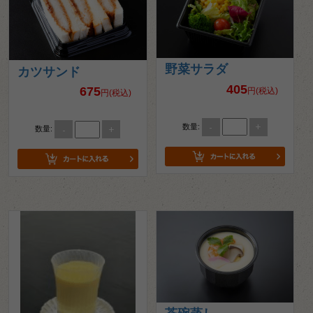
野菜サラダ
カツサンド
405
675
円(税込)
円(税込)
-
+
数量:
-
+
数量: