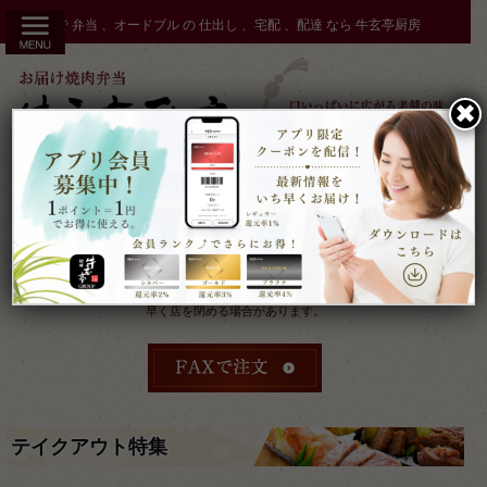
コ
秋田市 で 弁当 、オードブル の 仕出し 、宅配 、配達 なら 牛玄亭厨房
ン
テ
ン
✖︎
ツ
へ
ス
キ
ッ
プ
受付：9時～17時 締切：前日15時まで
定休：元日 その他不定休
ケータリングやその他のご予約により
早く店を閉める場合があります。
テイクアウト特集