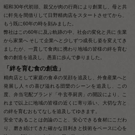
昭和30年代初頭、親父が肉の行商により創業し、母と共
に軒先を間借りして日野精肉店をスタートさせてから、
もう既に60年の時を刻みました。
弊社はこの60年に及ぶ軌跡の中、社会の変化と共に 生業
から家業へ そして企業へと少しずつ成長し姿を変えてき
ましたが、一貫して食肉に携わり地域の皆様の絆を育む
食の創造を追及し、愚直に歩んで参りました。
「絆を育む食の創造」
精肉店として家庭の食卓の笑顔を追及し、外食産業へと
発展し人々の喜び溢れる団欒のシーンを追及し、この
度、弁当宅配ブランド「牛玄亭厨房」の開設により、こ
れまで以上に地域の皆様の近くに寄り添い、大切な方と
の絆を育むおもてなしを追及してゆきます。
安全であることは勿論のこと、安心できる食材にこだわ
り、磨き続けてきた確かな目利きと技術をベースに心を