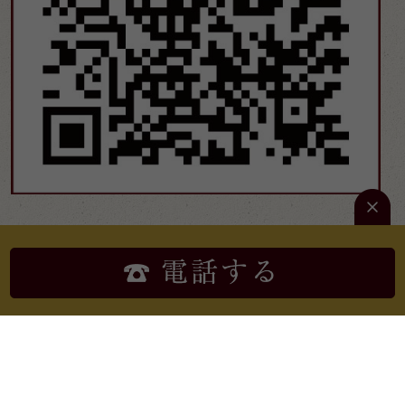
秋田市 で 弁当 、オードブル の 仕出し 、宅配 、配達 なら 牛玄亭厨房
〒010-0961 秋田県秋田市八橋イサノ二丁目2-1