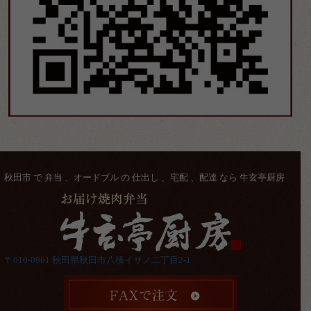
秋田市 で 弁当 、オードブル の 仕出し 、宅配 、配達 なら 牛玄亭厨房
〒010-0961 秋田県秋田市八橋イサノ二丁目2-1