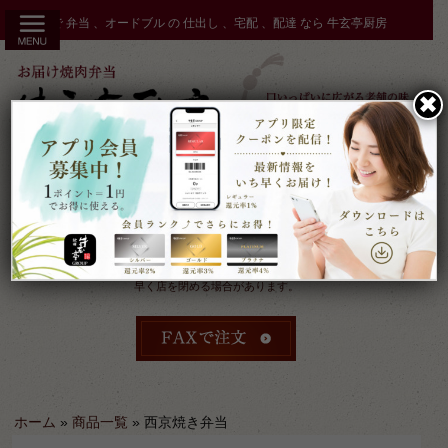
コ
秋田市 で 弁当 、オードブル の 仕出し 、宅配 、配達 なら 牛玄亭厨房
ン
テ
ン
✖︎
ツ
へ
ス
キ
ッ
プ
受付：9時～17時 締切：前日15時まで
定休：元日 その他不定休
ケータリングやその他のご予約により
早く店を閉める場合があります。
ホーム
»
商品一覧
»
西京焼き弁当