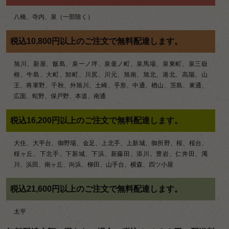
八橋、寺内、泉（一部除く）
税込10,800円以上のご注文で無料配達します。
旭川、新屋、飯島、泉一ノ坪、泉釜ノ町、泉馬場、泉東町、泉三嶽
根、牛島、大町、卸町、川尻、川元、旭南、旭北、港北、高陽、山
王、将軍野、千秋、外旭川、土崎、手形、中通、楢山、茨島、東通、
広面、蛇野、保戸野、本道、南通
税込16,200円以上のご注文で無料配達します。
大住、大平台、御野場、金足、上北手、上新城、御所野、桜、桜台、
桜ヶ丘、下北手、下新城、下浜、新藤田、添川、豊岩、仁井田、濁
川、浜田、南ヶ丘、向浜、柳田、山手台、横森、四ツ小屋
税込21,600円以上のご注文で無料配達します。
太平