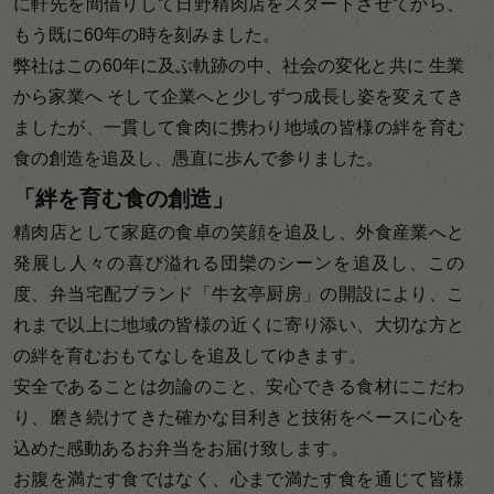
に軒先を間借りして日野精肉店をスタートさせてから、
もう既に60年の時を刻みました。
弊社はこの60年に及ぶ軌跡の中、社会の変化と共に 生業
から家業へ そして企業へと少しずつ成長し姿を変えてき
ましたが、一貫して食肉に携わり地域の皆様の絆を育む
食の創造を追及し、愚直に歩んで参りました。
「絆を育む食の創造」
精肉店として家庭の食卓の笑顔を追及し、外食産業へと
発展し人々の喜び溢れる団欒のシーンを追及し、この
度、弁当宅配ブランド「牛玄亭厨房」の開設により、こ
れまで以上に地域の皆様の近くに寄り添い、大切な方と
の絆を育むおもてなしを追及してゆきます。
安全であることは勿論のこと、安心できる食材にこだわ
り、磨き続けてきた確かな目利きと技術をベースに心を
込めた感動あるお弁当をお届け致します。
お腹を満たす食ではなく、心まで満たす食を通じて皆様