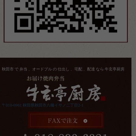
秋田市 で 弁当 、オードブル の 仕出し 、宅配 、配達 なら 牛玄亭厨房
〒010-0961 秋田県秋田市八橋イサノ二丁目2-1