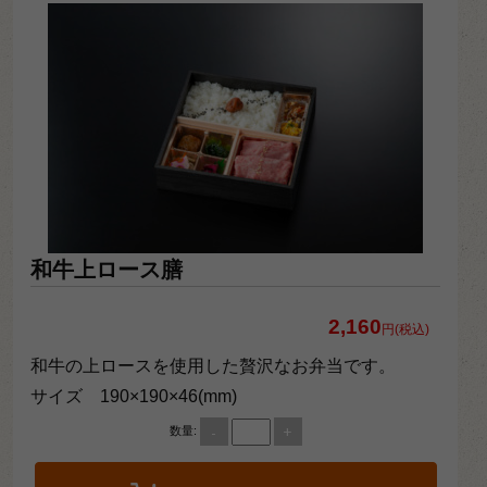
和牛上ロース膳
2,160
円(税込)
和牛の上ロースを使用した贅沢なお弁当です。
サイズ 190×190×46(mm)
-
+
数量: