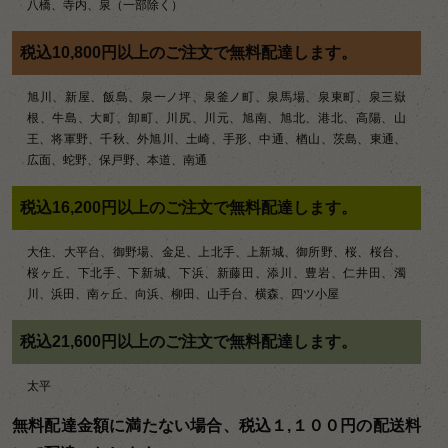
八橋、寺内、泉（一部除く）
税込10,800円以上のご注文で無料配達します。
旭川、新屋、飯島、泉一ノ坪、泉釜ノ町、泉馬場、泉東町、泉三嶽
根、牛島、大町、卸町、川尻、川元、旭南、旭北、港北、高陽、山
王、将軍野、千秋、外旭川、土崎、手形、中通、楢山、茨島、東通、
広面、蛇野、保戸野、本道、南通
税込16,200円以上のご注文で無料配達します。
大住、大平台、御野場、金足、上北手、上新城、御所野、桜、桜台、
桜ヶ丘、下北手、下新城、下浜、新藤田、添川、豊岩、仁井田、濁
川、浜田、南ヶ丘、向浜、柳田、山手台、横森、四ツ小屋
税込21,600円以上のご注文で無料配達します。
太平
無料配達金額に満たない場合、税込１,１００円の配送料