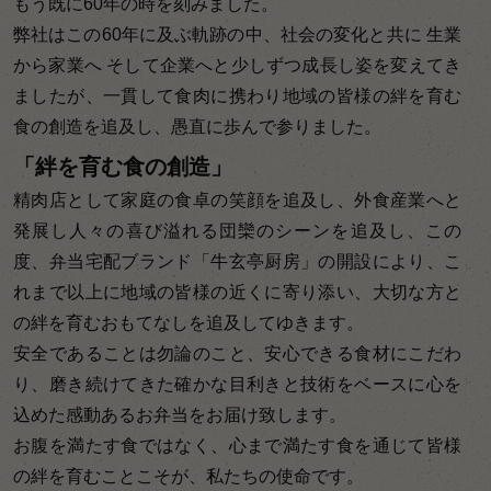
もう既に60年の時を刻みました。
弊社はこの60年に及ぶ軌跡の中、社会の変化と共に 生業
から家業へ そして企業へと少しずつ成長し姿を変えてき
ましたが、一貫して食肉に携わり地域の皆様の絆を育む
食の創造を追及し、愚直に歩んで参りました。
「絆を育む食の創造」
精肉店として家庭の食卓の笑顔を追及し、外食産業へと
発展し人々の喜び溢れる団欒のシーンを追及し、この
度、弁当宅配ブランド「牛玄亭厨房」の開設により、こ
れまで以上に地域の皆様の近くに寄り添い、大切な方と
の絆を育むおもてなしを追及してゆきます。
安全であることは勿論のこと、安心できる食材にこだわ
り、磨き続けてきた確かな目利きと技術をベースに心を
込めた感動あるお弁当をお届け致します。
お腹を満たす食ではなく、心まで満たす食を通じて皆様
の絆を育むことこそが、私たちの使命です。