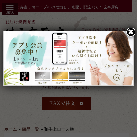
コ
秋田市 で 弁当 、オードブル の 仕出し 、宅配 、配達 なら 牛玄亭厨房
ン
テ
ン
✖︎
ツ
へ
ス
キ
ッ
プ
受付：9時～17時 締切：前日15時まで
定休：元日 その他不定休
ケータリングやその他のご予約により
早く店を閉める場合があります。
ホーム
»
商品一覧
»
和牛上ロース膳