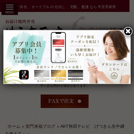
コ
秋田市 で 弁当 、オードブル の 仕出し 、宅配 、配達 なら 牛玄亭厨房
ン
テ
ン
✖︎
ツ
へ
ス
キ
ッ
プ
受付：9時～17時 締切：前日15時まで
定休：元日 その他不定休
ケータリングやその他のご予約により
早く店を閉める場合があります。
ホーム
»
笑門来福ブログ
»
AKT秋田テレビ げつきん生中継
を終えて・・。