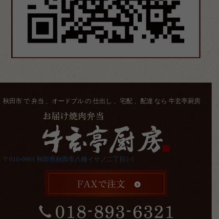
秋田市 で 弁当 、オードブル の 仕出し 、宅配 、配達 なら 牛玄亭厨房
〒010-0961 秋田県秋田市八橋イサノ二丁目2-1