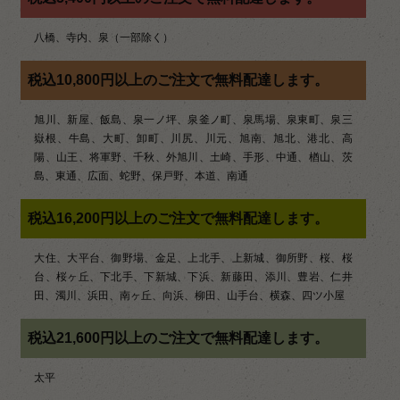
シ
ョ
八橋、寺内、泉（一部除く）
ン
税込10,800円以上のご注文で無料配達します。
旭川、新屋、飯島、泉一ノ坪、泉釜ノ町、泉馬場、泉東町、泉三
嶽根、牛島、大町、卸町、川尻、川元、旭南、旭北、港北、高
陽、山王、将軍野、千秋、外旭川、土崎、手形、中通、楢山、茨
島、東通、広面、蛇野、保戸野、本道、南通
税込16,200円以上のご注文で無料配達します。
大住、大平台、御野場、金足、上北手、上新城、御所野、桜、桜
台、桜ヶ丘、下北手、下新城、下浜、新藤田、添川、豊岩、仁井
田、濁川、浜田、南ヶ丘、向浜、柳田、山手台、横森、四ツ小屋
税込21,600円以上のご注文で無料配達します。
太平