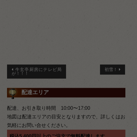
投
牛玄亭厨房にテレビ局
初雪！
が！！！
稿
ナ
配達エリア
ビ
配達、お引き取り時間 10:00〜17:00
ゲ
地図は配達エリアの目安となりますので、詳しくはお
ー
気軽にお問い合せください。
税込5,400円以上のご注文で無料配達します。