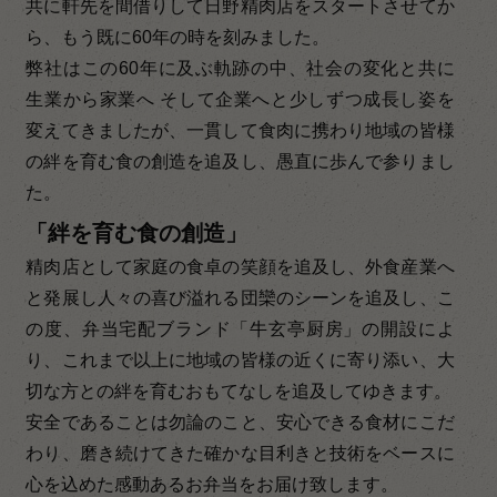
共に軒先を間借りして日野精肉店をスタートさせてか
ら、もう既に60年の時を刻みました。
弊社はこの60年に及ぶ軌跡の中、社会の変化と共に
生業から家業へ そして企業へと少しずつ成長し姿を
変えてきましたが、一貫して食肉に携わり地域の皆様
の絆を育む食の創造を追及し、愚直に歩んで参りまし
た。
「絆を育む食の創造」
精肉店として家庭の食卓の笑顔を追及し、外食産業へ
と発展し人々の喜び溢れる団欒のシーンを追及し、こ
の度、弁当宅配ブランド「牛玄亭厨房」の開設によ
り、これまで以上に地域の皆様の近くに寄り添い、大
切な方との絆を育むおもてなしを追及してゆきます。
安全であることは勿論のこと、安心できる食材にこだ
わり、磨き続けてきた確かな目利きと技術をベースに
心を込めた感動あるお弁当をお届け致します。