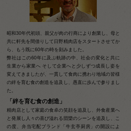
昭和30年代初頭、親父が肉の行商により創業し、母と
共に軒先を間借りして日野精肉店をスタートさせてか
ら、もう既に60年の時を刻みました。
弊社はこの60年に及ぶ軌跡の中、社会の変化と共に
生業から家業へ そして企業へと少しずつ成長し姿を
変えてきましたが、一貫して食肉に携わり地域の皆様
の絆を育む食の創造を追及し、愚直に歩んで参りまし
た。
「絆を育む食の創造」
精肉店として家庭の食卓の笑顔を追及し、外食産業へ
と発展し人々の喜び溢れる団欒のシーンを追及し、こ
の度、弁当宅配ブランド「牛玄亭厨房」の開設によ