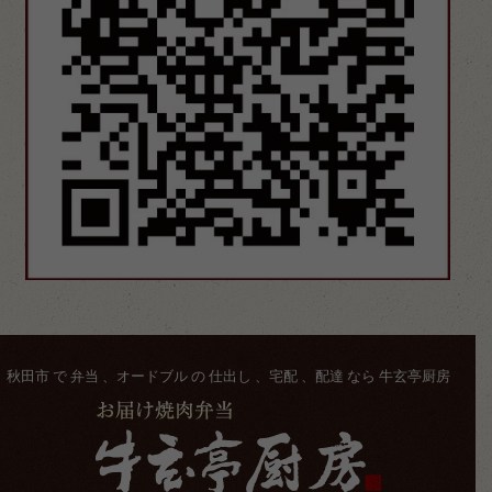
秋田市 で 弁当 、オードブル の 仕出し 、宅配 、配達 なら 牛玄亭厨房