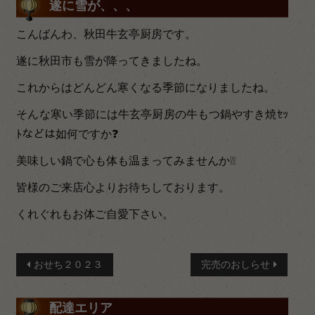
遂に雪が、、、
こんばんわ、秋田牛玄亭厨房です。
遂に秋田市も雪が降ってきましたね。
これからはどんどん寒くなる季節になりましたね。
そんな寒い季節には牛玄亭厨房の牛もつ鍋やすき焼ｾｯ
ﾄなどは如何ですか❓
美味しい鍋で心も体も温まってみませんか❕❕
皆様のご来店心よりお待ちしております。
くれぐれもお体ご自愛下さい。
投
おせち２０２３
完売のおしらせ
稿
配達エリア