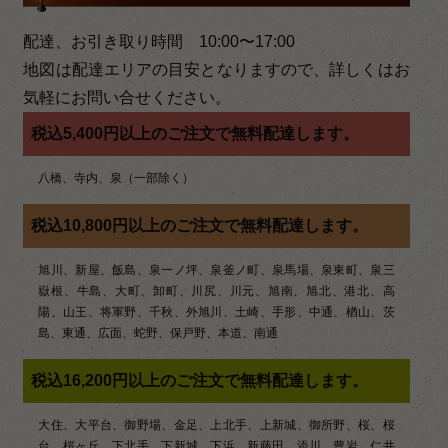
ナ
ビ
配達、お引き取り時間 10:00〜17:00
ゲ
地図は配達エリアの目安となりますので、詳しくはお
気軽にお問い合せください。
ー
税込5,400円以上のご注文で無料配達します。
シ
八橋、寺内、泉（一部除く）
ョ
ン
税込10,800円以上のご注文で無料配達します。
旭川、新屋、飯島、泉一ノ坪、泉釜ノ町、泉馬場、泉東町、泉三
嶽根、牛島、大町、卸町、川尻、川元、旭南、旭北、港北、高
陽、山王、将軍野、千秋、外旭川、土崎、手形、中通、楢山、茨
島、東通、広面、蛇野、保戸野、本道、南通
税込16,200円以上のご注文で無料配達します。
大住、大平台、御野場、金足、上北手、上新城、御所野、桜、桜
台、桜ヶ丘、下北手、下新城、下浜、新藤田、添川、豊岩、仁井