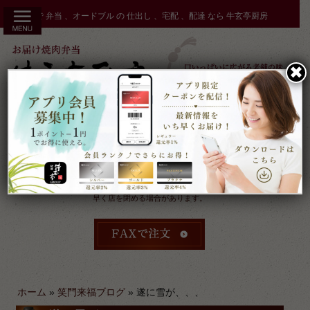
コ
秋田市 で 弁当 、オードブル の 仕出し 、宅配 、配達 なら 牛玄亭厨房
ン
テ
ン
✖︎
ツ
へ
ス
キ
ッ
プ
受付：9時～17時 締切：前日15時まで
定休：元日 その他不定休
ケータリングやその他のご予約により
早く店を閉める場合があります。
ホーム
»
笑門来福ブログ
»
遂に雪が、、、