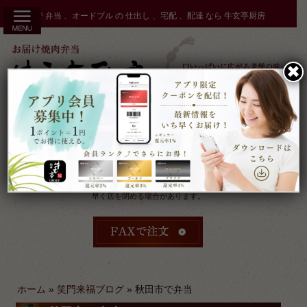
コ
秋田市 で 弁当 、オードブル の 仕出し 、宅配 、配達 なら 牛玄亭厨房
ン
テ
ン
✖︎
ツ
へ
ス
キ
ッ
プ
受付：9時～17時 締切：前日15時まで
定休：元日 その他不定休
ケータリングやその他のご予約により
早く店を閉める場合があります。
ホーム
»
笑門来福ブログ
»
秋田市で弁当