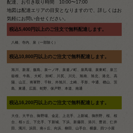
配達、お引き取り時間 10:00〜17:00
ゲ
地図は配達エリアの目安となりますので、詳しくはお
ー
気軽にお問い合せください。
シ
税込5,400円以上のご注文で無料配達します。
ョ
八橋、寺内、泉（一部除く）
ン
税込10,800円以上のご注文で無料配達します。
旭川、新屋、飯島、泉一ノ坪、泉釜ノ町、泉馬場、泉東町、泉三
嶽根、牛島、大町、卸町、川尻、川元、旭南、旭北、港北、高
陽、山王、将軍野、千秋、外旭川、土崎、手形、中通、楢山、茨
島、東通、広面、蛇野、保戸野、本道、南通
税込16,200円以上のご注文で無料配達します。
大住、大平台、御野場、金足、上北手、上新城、御所野、桜、桜
台、桜ヶ丘、下北手、下新城、下浜、新藤田、添川、豊岩、仁井
田、濁川、浜田、南ヶ丘、向浜、柳田、山手台、横森、四ツ小屋