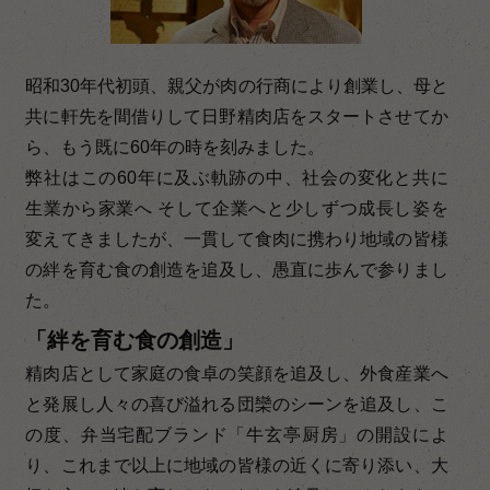
昭和30年代初頭、親父が肉の行商により創業し、母と
共に軒先を間借りして日野精肉店をスタートさせてか
ら、もう既に60年の時を刻みました。
弊社はこの60年に及ぶ軌跡の中、社会の変化と共に
生業から家業へ そして企業へと少しずつ成長し姿を
変えてきましたが、一貫して食肉に携わり地域の皆様
の絆を育む食の創造を追及し、愚直に歩んで参りまし
た。
「絆を育む食の創造」
精肉店として家庭の食卓の笑顔を追及し、外食産業へ
と発展し人々の喜び溢れる団欒のシーンを追及し、こ
の度、弁当宅配ブランド「牛玄亭厨房」の開設によ
り、これまで以上に地域の皆様の近くに寄り添い、大