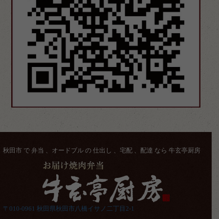
秋田市 で 弁当 、オードブル の 仕出し 、宅配 、配達 なら 牛玄亭厨房
〒010-0961 秋田県秋田市八橋イサノ二丁目2-1