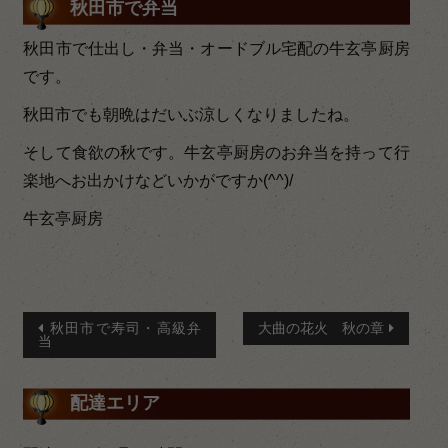
秋田市で弁当
秋田市で仕出し・弁当・オードブル宅配の牛玄亭厨房
です。
秋田市でも朝晩はだいぶ涼しくなりましたね。
そして食欲の秋です。牛玄亭厨房のお弁当を持って行
楽地へお出かけなどいかがですか(^^)/
牛玄亭厨房
投
秋田市で寿司・高級弁
大曲の花火 秋の章
当
稿
ナ
配達エリア
ビ