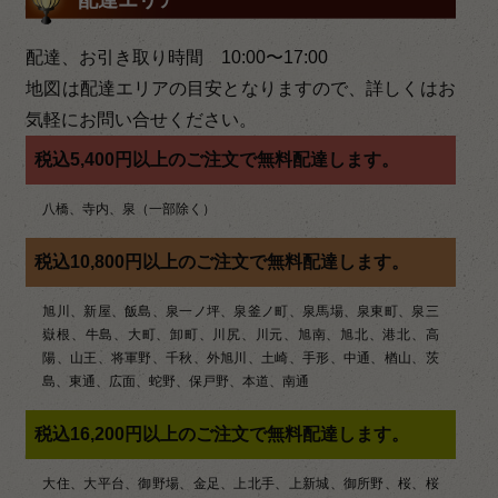
ナ
ビ
配達、お引き取り時間 10:00〜17:00
ゲ
地図は配達エリアの目安となりますので、詳しくはお
ー
気軽にお問い合せください。
シ
税込5,400円以上のご注文で無料配達します。
ョ
八橋、寺内、泉（一部除く）
ン
税込10,800円以上のご注文で無料配達します。
旭川、新屋、飯島、泉一ノ坪、泉釜ノ町、泉馬場、泉東町、泉三
嶽根、牛島、大町、卸町、川尻、川元、旭南、旭北、港北、高
陽、山王、将軍野、千秋、外旭川、土崎、手形、中通、楢山、茨
島、東通、広面、蛇野、保戸野、本道、南通
税込16,200円以上のご注文で無料配達します。
大住、大平台、御野場、金足、上北手、上新城、御所野、桜、桜