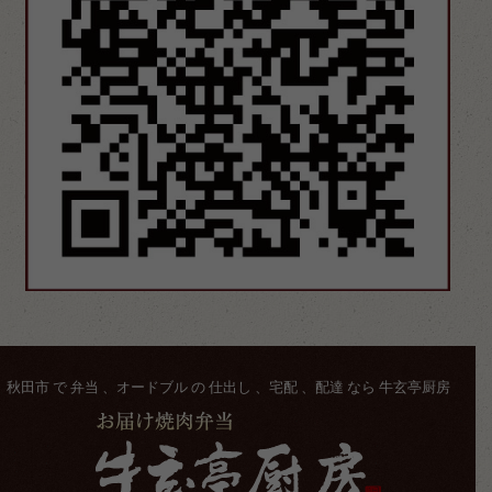
秋田市 で 弁当 、オードブル の 仕出し 、宅配 、配達 なら 牛玄亭厨房