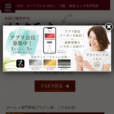
コ
秋田市 で 弁当 、オードブル の 仕出し 、宅配 、配達 なら 牛玄亭厨房
ン
テ
ン
✖︎
ツ
へ
ス
キ
ッ
プ
受付：9時～17時 締切：前日15時まで
定休：元日 その他不定休
ケータリングやその他のご予約により
早く店を閉める場合があります。
ホーム
»
笑門来福ブログ
»
祝・こどもの日