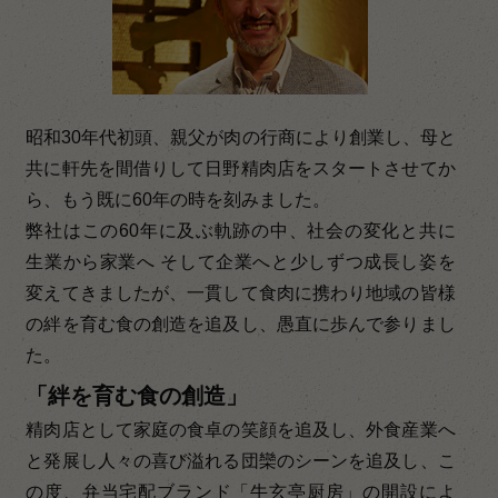
昭和30年代初頭、親父が肉の行商により創業し、母と
共に軒先を間借りして日野精肉店をスタートさせてか
ら、もう既に60年の時を刻みました。
弊社はこの60年に及ぶ軌跡の中、社会の変化と共に
生業から家業へ そして企業へと少しずつ成長し姿を
変えてきましたが、一貫して食肉に携わり地域の皆様
の絆を育む食の創造を追及し、愚直に歩んで参りまし
た。
「絆を育む食の創造」
精肉店として家庭の食卓の笑顔を追及し、外食産業へ
と発展し人々の喜び溢れる団欒のシーンを追及し、こ
の度、弁当宅配ブランド「牛玄亭厨房」の開設によ