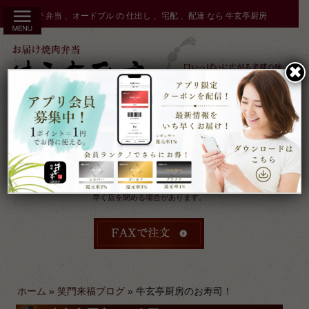
コ
秋田市 で 弁当 、オードブル の 仕出し 、宅配 、配達 なら 牛玄亭厨房
ン
テ
ン
✖︎
ツ
へ
ス
キ
ッ
プ
受付：9時～17時 締切：前日15時まで
定休：元日 その他不定休
ケータリングやその他のご予約により
早く店を閉める場合があります。
ホーム
»
笑門来福ブログ
»
牛玄亭厨房のお寿司！