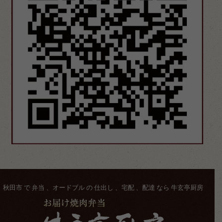
秋田市 で 弁当 、オードブル の 仕出し 、宅配 、配達 なら 牛玄亭厨房