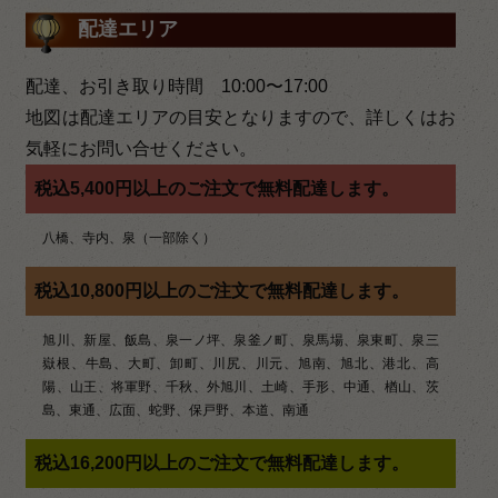
稿
配達エリア
ナ
ビ
配達、お引き取り時間 10:00〜17:00
ゲ
地図は配達エリアの目安となりますので、詳しくはお
気軽にお問い合せください。
ー
税込5,400円以上のご注文で無料配達します。
シ
八橋、寺内、泉（一部除く）
ョ
ン
税込10,800円以上のご注文で無料配達します。
旭川、新屋、飯島、泉一ノ坪、泉釜ノ町、泉馬場、泉東町、泉三
嶽根、牛島、大町、卸町、川尻、川元、旭南、旭北、港北、高
陽、山王、将軍野、千秋、外旭川、土崎、手形、中通、楢山、茨
島、東通、広面、蛇野、保戸野、本道、南通
税込16,200円以上のご注文で無料配達します。