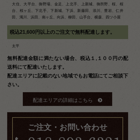
大住、大平台、御野場、金足、上北手、上新城、御所野、桜、桜
台、桜ヶ丘、下北手、下新城、下浜、新藤田、添川、豊岩、仁井
田、濁川、浜田、南ヶ丘、向浜、柳田、山手台、横森、四ツ小屋
税込21,600円以上のご注文で無料配達します。
太平
無料配達金額に満たない場合、税込１,１００円の配
送料にて配達いたします。
配達エリアに記載のない地域でもお電話にてご相談下
さい。
配達エリアの詳細はこちら
ご注文・お問い合わせ