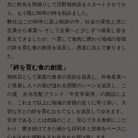
共に軒先を間借りして日野精肉店をスタートさせてか
ら、もう既に60年の時を刻みました。
弊社はこの60年に及ぶ軌跡の中、社会の変化と共に
生業から家業へ そして企業へと少しずつ成長し姿を
変えてきましたが、一貫して食肉に携わり地域の皆様
の絆を育む食の創造を追及し、愚直に歩んで参りまし
た。
「絆を育む食の創造」
精肉店として家庭の食卓の笑顔を追及し、外食産業へ
と発展し人々の喜び溢れる団欒のシーンを追及し、こ
の度、弁当宅配ブランド「牛玄亭厨房」の開設によ
り、これまで以上に地域の皆様の近くに寄り添い、大
切な方との絆を育むおもてなしを追及してゆきます。
安全であることは勿論のこと、安心できる食材にこだ
わり、磨き続けてきた確かな目利きと技術をベースに
心を込めた感動あるお弁当をお届け致します。