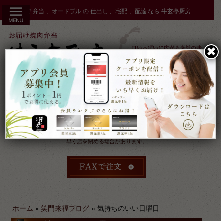
コ
秋田市 で 弁当 、オードブル の 仕出し 、宅配 、配達 なら 牛玄亭厨房
ン
テ
ン
✖︎
ツ
へ
ス
キ
ッ
プ
受付：9時～17時 締切：前日15時まで
定休：元日 その他不定休
ケータリングやその他のご予約により
早く店を閉める場合があります。
ホーム
»
笑門来福ブログ
»
気持ちのいい日曜日