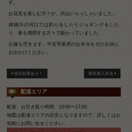
す。
お花見を楽しむ方々が、沢山いらっしゃいました。
雄物川の河口では釣りをしたりジョギングをした
り、春を満喫する方々で賑わっていました。
お腹も空きます。牛玄亭厨房のお弁当をぜひお供に
お出かけください。
投
宣伝効果あり！
秋田美人弁当
稿
配達エリア
ナ
ビ
配達、お引き取り時間 10:00〜17:00
ゲ
地図は配達エリアの目安となりますので、詳しくはお
気軽にお問い合せください。
ー