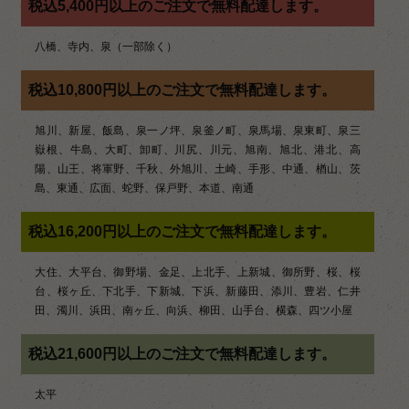
税込5,400円以上のご注文で無料配達します。
シ
八橋、寺内、泉（一部除く）
ョ
ン
税込10,800円以上のご注文で無料配達します。
旭川、新屋、飯島、泉一ノ坪、泉釜ノ町、泉馬場、泉東町、泉三
嶽根、牛島、大町、卸町、川尻、川元、旭南、旭北、港北、高
陽、山王、将軍野、千秋、外旭川、土崎、手形、中通、楢山、茨
島、東通、広面、蛇野、保戸野、本道、南通
税込16,200円以上のご注文で無料配達します。
大住、大平台、御野場、金足、上北手、上新城、御所野、桜、桜
台、桜ヶ丘、下北手、下新城、下浜、新藤田、添川、豊岩、仁井
田、濁川、浜田、南ヶ丘、向浜、柳田、山手台、横森、四ツ小屋
税込21,600円以上のご注文で無料配達します。
太平