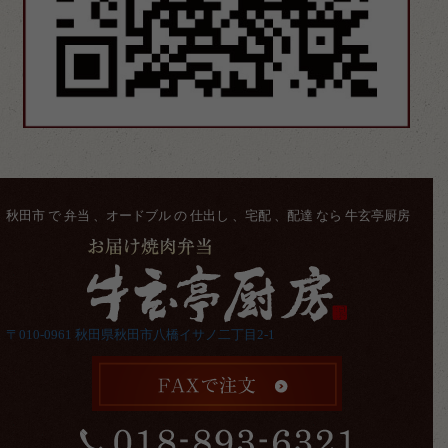
秋田市 で 弁当 、オードブル の 仕出し 、宅配 、配達 なら 牛玄亭厨房
〒010-0961 秋田県秋田市八橋イサノ二丁目2-1