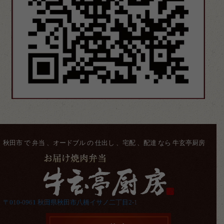
秋田市 で 弁当 、オードブル の 仕出し 、宅配 、配達 なら 牛玄亭厨房
〒010-0961 秋田県秋田市八橋イサノ二丁目2-1