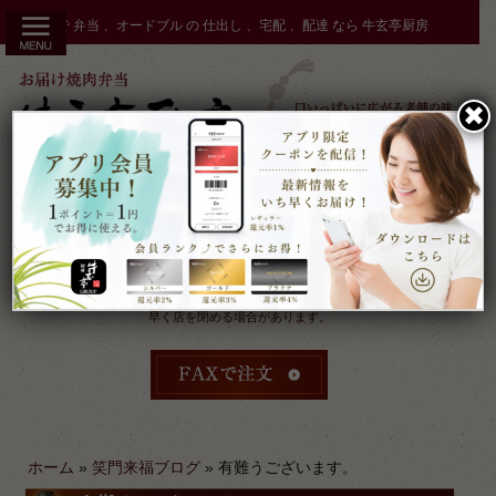
コ
秋田市 で 弁当 、オードブル の 仕出し 、宅配 、配達 なら 牛玄亭厨房
ン
テ
ン
✖︎
ツ
へ
ス
キ
ッ
プ
受付：9時～17時 締切：前日15時まで
定休：元日 その他不定休
ケータリングやその他のご予約により
早く店を閉める場合があります。
ホーム
»
笑門来福ブログ
»
有難うございます。