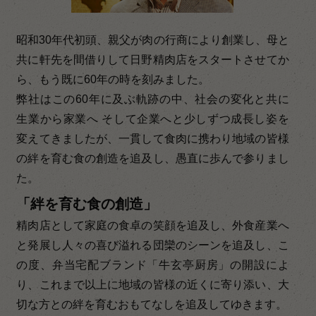
昭和30年代初頭、親父が肉の行商により創業し、母と
共に軒先を間借りして日野精肉店をスタートさせてか
ら、もう既に60年の時を刻みました。
弊社はこの60年に及ぶ軌跡の中、社会の変化と共に
生業から家業へ そして企業へと少しずつ成長し姿を
変えてきましたが、一貫して食肉に携わり地域の皆様
の絆を育む食の創造を追及し、愚直に歩んで参りまし
た。
「絆を育む食の創造」
精肉店として家庭の食卓の笑顔を追及し、外食産業へ
と発展し人々の喜び溢れる団欒のシーンを追及し、こ
の度、弁当宅配ブランド「牛玄亭厨房」の開設によ
り、これまで以上に地域の皆様の近くに寄り添い、大
切な方との絆を育むおもてなしを追及してゆきます。