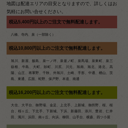
ゲ
地図は配達エリアの目安となりますので、詳しくはお
ー
気軽にお問い合せください。
シ
税込5,400円以上のご注文で無料配達します。
ョ
八橋、寺内、泉（一部除く）
ン
税込10,800円以上のご注文で無料配達します。
旭川、新屋、飯島、泉一ノ坪、泉釜ノ町、泉馬場、泉東町、泉三
嶽根、牛島、大町、卸町、川尻、川元、旭南、旭北、港北、高
陽、山王、将軍野、千秋、外旭川、土崎、手形、中通、楢山、茨
島、東通、広面、蛇野、保戸野、本道、南通
税込16,200円以上のご注文で無料配達します。
大住、大平台、御野場、金足、上北手、上新城、御所野、桜、桜
台、桜ヶ丘、下北手、下新城、下浜、新藤田、添川、豊岩、仁井
田、濁川、浜田、南ヶ丘、向浜、柳田、山手台、横森、四ツ小屋