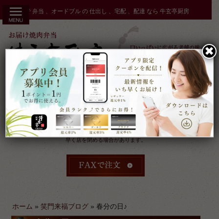
コ
秋田市 で 弁当 、オードブル の 仕出し 、宅配 、配達 なら 牛玄亭厨房
ン
テ
ン
✖︎
ツ
へ
ス
キ
ッ
プ
受付：9時～17時 締切：前日15時まで
定休：元日 その他不定休
ケータリングやその他のご予約により
早く店を閉める場合があります。
ホーム
»
笑門来福ブログ
»
春分の日♪