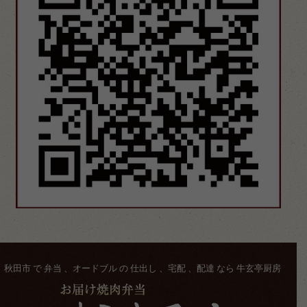
秋田市 で 弁当 、オードブル の 仕出し 、宅配 、配達 なら 牛玄亭厨房