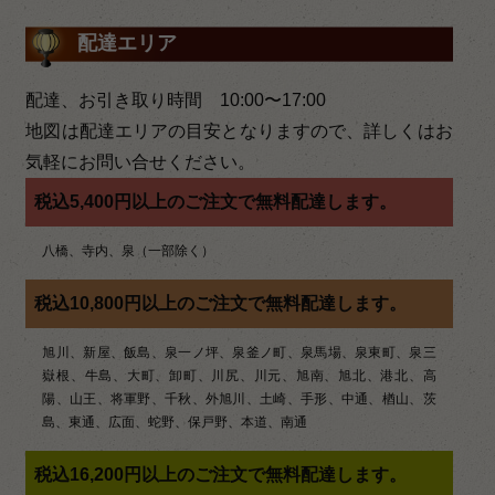
稿
ナ
配達エリア
ビ
配達、お引き取り時間 10:00〜17:00
ゲ
地図は配達エリアの目安となりますので、詳しくはお
ー
気軽にお問い合せください。
シ
税込5,400円以上のご注文で無料配達します。
ョ
八橋、寺内、泉（一部除く）
ン
税込10,800円以上のご注文で無料配達します。
旭川、新屋、飯島、泉一ノ坪、泉釜ノ町、泉馬場、泉東町、泉三
嶽根、牛島、大町、卸町、川尻、川元、旭南、旭北、港北、高
陽、山王、将軍野、千秋、外旭川、土崎、手形、中通、楢山、茨
島、東通、広面、蛇野、保戸野、本道、南通
税込16,200円以上のご注文で無料配達します。