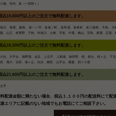
八橋、寺内、泉（一部除く）
ョ
ン
税込10,800円以上のご注文で無料配達します。
旭川、新屋、飯島、泉一ノ坪、泉釜ノ町、泉馬場、泉東町、泉三嶽根、牛島、大
陽、山王、将軍野、千秋、外旭川、土崎、手形、中通、楢山、茨島、東通、広面、
税込16,200円以上のご注文で無料配達します。
大住、大平台、御野場、金足、上北手、上新城、御所野、桜、桜台、桜ヶ丘、下北
田、濁川、浜田、南ヶ丘、向浜、柳田、山手台、横森、四ツ小屋
税込21,600円以上のご注文で無料配達します。
太平
無料配達金額に満たない場合、税込１,１００円の配送料にて配
配達エリアに記載のない地域でもお電話にてご相談下さい。