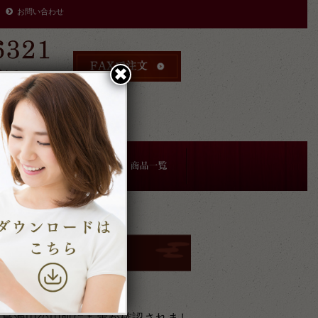
お問い合わせ
✖︎
時まで
により
す。
当の牛玄亭厨房です。
。鳥海山の山肌にも雪が確認されまし