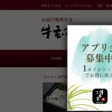
コ
秋田市 で 弁当 、オードブル の 仕出し 、宅配 、配
ン
テ
ン
ツ
へ
ス
キ
ッ
プ
ドブル
一期一会お寿司
軽食・サンドウィッチ
牛玄亭厨房のこだわり
配達エリア
ホーム
»
笑門来福ブログ
»
心も温まるお弁