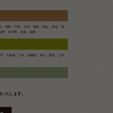
町、卸町、川尻、川元、旭南、旭北、港北、高
蛇野、保戸野、本道、南通
手、下新城、下浜、新藤田、添川、豊岩、仁井
達いたします。