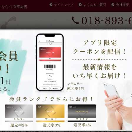
サイトマップ
よくあるご質問
会社概要
達 なら 牛玄亭厨房
受付：9時～17時 締切：前日15
定休：元日 その他不定休
ケータリングやその他のご予約
早く店を閉める場合がありま
・注文方法
商品一覧
当
心も温まるお弁当
秋田市で仕出し・弁当・オードブル宅配弁当、テイクアウト弁
県内では強い寒気が入り込み、朝夕はとても冷え込みますね