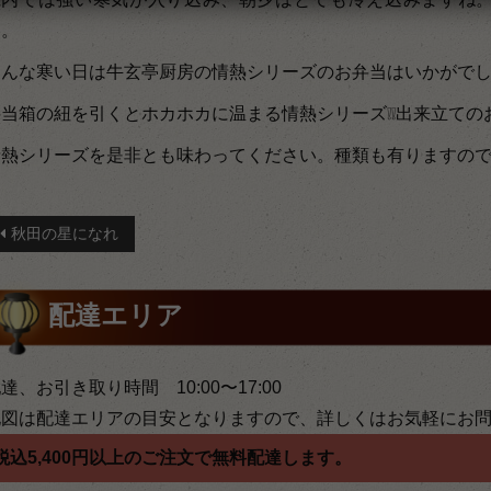
た。
そんな寒い日は牛玄亭厨房の情熱シリーズのお弁当はいかがで
当箱の紐を引くとホカホカに温まる情熱シリーズ❕❕出来立ての
情熱シリーズを是非とも味わってください。種類も有りますの
投
秋田の星になれ
稿
ナ
配達エリア
ビ
ゲ
達、お引き取り時間 10:00〜17:00
地図は配達エリアの目安となりますので、詳しくはお気軽にお
ー
税込5,400円以上のご注文で無料配達します。
シ