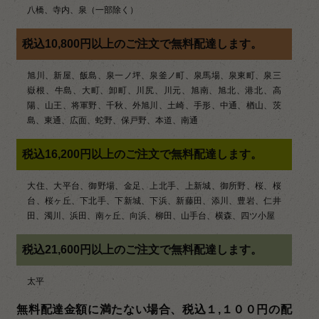
八橋、寺内、泉（一部除く）
ョ
ン
税込10,800円以上のご注文で無料配達します。
旭川、新屋、飯島、泉一ノ坪、泉釜ノ町、泉馬場、泉東町、泉三
嶽根、牛島、大町、卸町、川尻、川元、旭南、旭北、港北、高
陽、山王、将軍野、千秋、外旭川、土崎、手形、中通、楢山、茨
島、東通、広面、蛇野、保戸野、本道、南通
税込16,200円以上のご注文で無料配達します。
大住、大平台、御野場、金足、上北手、上新城、御所野、桜、桜
台、桜ヶ丘、下北手、下新城、下浜、新藤田、添川、豊岩、仁井
田、濁川、浜田、南ヶ丘、向浜、柳田、山手台、横森、四ツ小屋
税込21,600円以上のご注文で無料配達します。
太平
無料配達金額に満たない場合、税込１,１００円の配