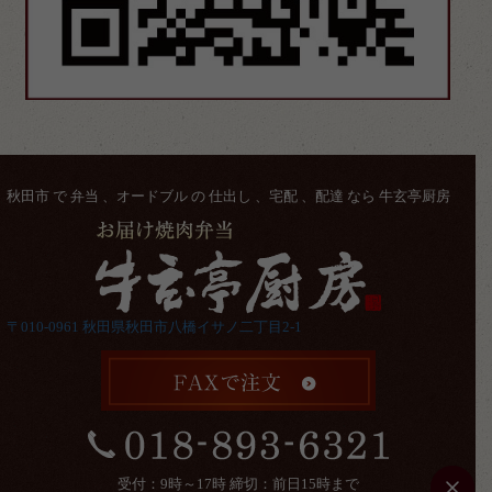
秋田市 で 弁当 、オードブル の 仕出し 、宅配 、配達 なら 牛玄亭厨房
〒010-0961 秋田県秋田市八橋イサノ二丁目2-1
受付：9時～17時 締切：前日15時まで