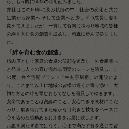
ら、もう既に60年の時を刻みました。
弊社はこの60年に及ぶ軌跡の中、社会の変化と共に
生業から家業へ そして企業へと少しずつ成長し姿を
変えてきましたが、一貫して食肉に携わり地域の皆様
の絆を育む食の創造を追及し、愚直に歩んで参りまし
た。
「絆を育む食の創造」
精肉店として家庭の食卓の笑顔を追及し、外食産業へ
と発展し人々の喜び溢れる団欒のシーンを追及し、こ
の度、弁当宅配ブランド「牛玄亭厨房」の開設によ
り、これまで以上に地域の皆様の近くに寄り添い、大
切な方との絆を育むおもてなしを追及してゆきます。
安全であることは勿論のこと、安心できる食材にこだ
わり、磨き続けてきた確かな目利きと技術をベースに
心を込めた感動あるお弁当をお届け致します。
お腹を満たす食ではなく、心まで満たす食を通じて皆