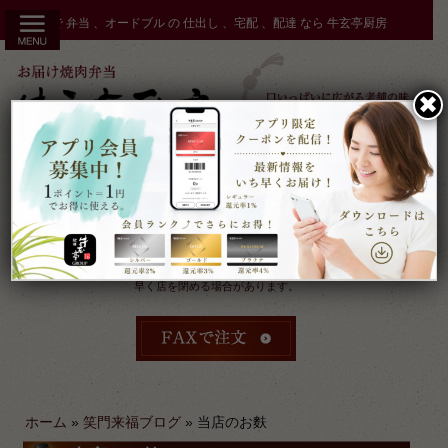
コ
秋田市 で 弁当 、オードブル の 仕出し 、宅配 、配達 なら 牛玄亭厨房
ン
テ
ン
✖︎
ツ
へ
ス
キ
ッ
プ
受付：9時～17時 締切：前日15時まで
定休：元日 その他不定休
ケータリングやその他のご予約により
早く店を閉める場合があります。
ホーム
»
笑門来福ブログ
»
当店のお麩