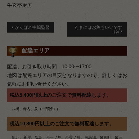
牛玄亭厨房
投
がんばれ中嶋監督
たまにはお魚もいいです
ね❕
稿
ナ
配達エリア
ビ
配達、お引き取り時間 10:00〜17:00
ゲ
地図は配達エリアの目安となりますので、詳しくはお
ー
気軽にお問い合せください。
シ
税込5,400円以上のご注文で無料配達します。
ョ
八橋、寺内、泉（一部除く）
ン
税込10,800円以上のご注文で無料配達します。
旭川、新屋、飯島、泉一ノ坪、泉釜ノ町、泉馬場、泉東町、泉三