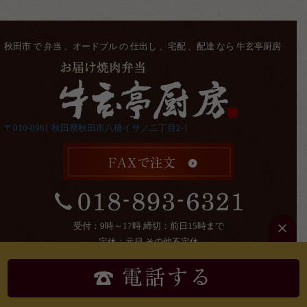
秋田市 で 弁当 、オードブル の 仕出し 、宅配 、配達 なら 牛玄亭厨房
〒010-0961 秋田県秋田市八橋イサノ二丁目2-1
受付：9時～17時 締切：前日15時まで
定休：元日 その他不定休
ケータリングやその他のご予約により
早く店を閉める場合があります。
Copyright ©
牛玄亭厨房
All Rights Reserved.