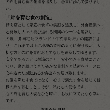
の絆を育む食の創造を追及し、愚直に歩んで参りまし
た。
「絆を育む食の創造」
精肉店として家庭の食卓の笑顔を追及し、外食産業へ
と発展し人々の喜び溢れる団欒のシーンを追及し、こ
の度、弁当宅配ブランド「牛玄亭厨房」の開設によ
り、これまで以上に地域の皆様の近くに寄り添い、大
切な方との絆を育むおもてなしを追及してゆきます。
安全であることは勿論のこと、安心できる食材にこだ
わり、磨き続けてきた確かな目利きと技術をベースに
心を込めた感動あるお弁当をお届け致します。
お腹を満たす食ではなく、心まで満たす食を通じて皆
様の絆を育むことこそが、私たちの使命です。
心の絆を育む大切なひと時に、お役に立てたなら幸い
です。
有限会社 日野