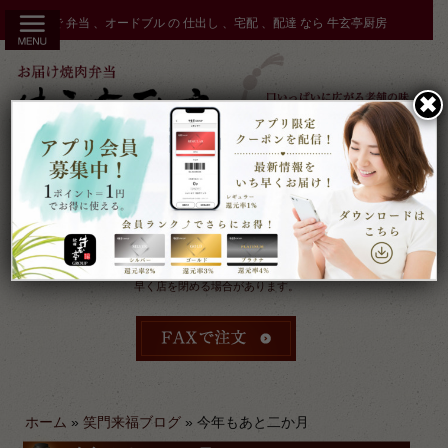
コ
秋田市 で 弁当 、オードブル の 仕出し 、宅配 、配達 なら 牛玄亭厨房
ン
テ
ン
✖︎
ツ
へ
ス
キ
ッ
プ
受付：9時～17時 締切：前日15時まで
定休：元日 その他不定休
ケータリングやその他のご予約により
早く店を閉める場合があります。
ホーム
»
笑門来福ブログ
»
今年もあと二か月