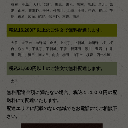
嶽根、牛島、大町、卸町、川尻、川元、旭南、旭北、港北、高
陽、山王、将軍野、千秋、外旭川、土崎、手形、中通、楢山、茨
島、東通、広面、蛇野、保戸野、本道、南通
税込16,200円以上のご注文で無料配達します。
大住、大平台、御野場、金足、上北手、上新城、御所野、桜、桜
台、桜ヶ丘、下北手、下新城、下浜、新藤田、添川、豊岩、仁井
田、濁川、浜田、南ヶ丘、向浜、柳田、山手台、横森、四ツ小屋
税込21,600円以上のご注文で無料配達します。
太平
無料配達金額に満たない場合、税込１,１００円の配
送料にて配達いたします。
配達エリアに記載のない地域でもお電話にてご相談下
さい。