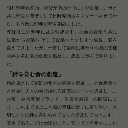
昭和30年代初頭、親父が肉の行商により創業し、母と
共に軒先を間借りして日野精肉店をスタートさせてか
ら、もう既に60年の時を刻みました。
弊社はこの60年に及ぶ軌跡の中、社会の変化と共に
生業から家業へ そして企業へと少しずつ成長し姿を
変えてきましたが、一貫して食肉に携わり地域の皆様
の絆を育む食の創造を追及し、愚直に歩んで参りまし
た。
「絆を育む食の創造」
精肉店として家庭の食卓の笑顔を追及し、外食産業へ
と発展し人々の喜び溢れる団欒のシーンを追及し、こ
の度、弁当宅配ブランド「牛玄亭厨房」の開設によ
り、これまで以上に地域の皆様の近くに寄り添い、大
切な方との絆を育むおもてなしを追及してゆきます。
安全であることは勿論のこと、安心できる食材にこだ