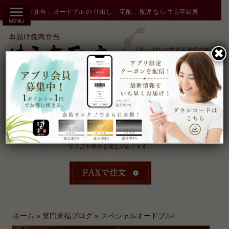
コ
秋田市 で 弁当 、オードブル の 仕出し 、宅配 、配達 なら 牛玄亭厨房
ン
テ
ン
✖︎
ツ
へ
ス
キ
ッ
プ
受付：9時～17時 締切：前日15時まで
定休：元日 その他不定休
ケータリングやその他のご予約により
早く店を閉める場合があります。
ホーム
»
笑門来福ブログ
»
スペシャルオードブル❕