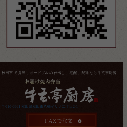
秋田市 で 弁当 、オードブル の 仕出し 、宅配 、配達 なら 牛玄亭厨房
〒010-0961 秋田県秋田市八橋イサノ二丁目2-1