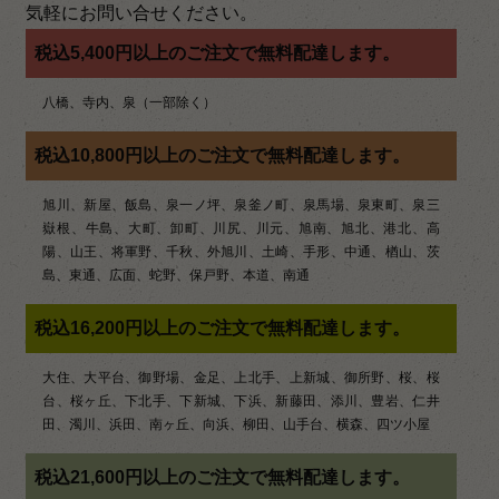
ー
気軽にお問い合せください。
シ
税込5,400円以上のご注文で無料配達します。
ョ
八橋、寺内、泉（一部除く）
ン
税込10,800円以上のご注文で無料配達します。
旭川、新屋、飯島、泉一ノ坪、泉釜ノ町、泉馬場、泉東町、泉三
嶽根、牛島、大町、卸町、川尻、川元、旭南、旭北、港北、高
陽、山王、将軍野、千秋、外旭川、土崎、手形、中通、楢山、茨
島、東通、広面、蛇野、保戸野、本道、南通
税込16,200円以上のご注文で無料配達します。
大住、大平台、御野場、金足、上北手、上新城、御所野、桜、桜
台、桜ヶ丘、下北手、下新城、下浜、新藤田、添川、豊岩、仁井
田、濁川、浜田、南ヶ丘、向浜、柳田、山手台、横森、四ツ小屋
税込21,600円以上のご注文で無料配達します。