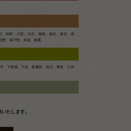
町、卸町、川尻、川元、旭南、旭北、港北、高
蛇野、保戸野、本道、南通
手、下新城、下浜、新藤田、添川、豊岩、仁井
達いたします。