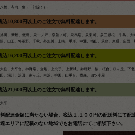
八橋、寺内、泉（一部除く）
ョ
ン
税込10,800円以上のご注文で無料配達します。
旭川、新屋、飯島、泉一ノ坪、泉釜ノ町、泉馬場、泉東町、泉三嶽根、牛島、大
陽、山王、将軍野、千秋、外旭川、土崎、手形、中通、楢山、茨島、東通、広面、
税込16,200円以上のご注文で無料配達します。
大住、大平台、御野場、金足、上北手、上新城、御所野、桜、桜台、桜ヶ丘、下北
田、濁川、浜田、南ヶ丘、向浜、柳田、山手台、横森、四ツ小屋
税込21,600円以上のご注文で無料配達します。
太平
無料配達金額に満たない場合、税込１,１００円の配送料にて配
配達エリアに記載のない地域でもお電話にてご相談下さい。