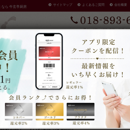
サイトマップ
よくあるご質問
会社概要
達 なら 牛玄亭厨房
受付：9時～17時 締切：前日15
定休：元日 その他不定休
ケータリングやその他のご予約
早く店を閉める場合がありま
・注文方法
商品一覧
(*´▽｀*)
よいお天気ですね～(*´▽｀*)
秋田市で仕出し・弁当・オードブル宅配の牛玄亭厨房です。
晴れが続く、よいお天気ですね(^^♪