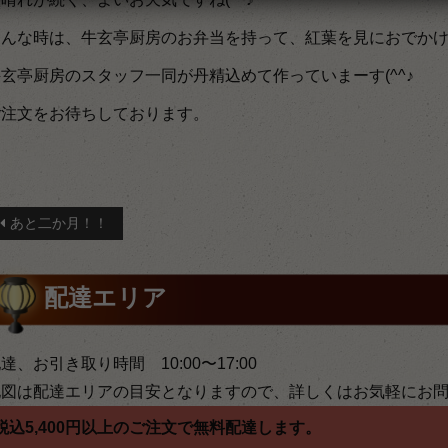
こんな時は、牛玄亭厨房のお弁当を持って、紅葉を見におでか
玄亭厨房のスタッフ一同が丹精込めて作っていまーす(^^♪
ご注文をお待ちしております。
投
あと二か月！！
稿
ナ
配達エリア
ビ
ゲ
達、お引き取り時間 10:00〜17:00
地図は配達エリアの目安となりますので、詳しくはお気軽にお
ー
税込5,400円以上のご注文で無料配達します。
シ