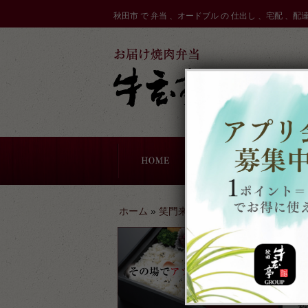
コ
秋田市 で 弁当 、オードブル の 仕出し 、宅配 、配
ン
テ
ン
ツ
へ
ス
キ
ッ
プ
ドブル
一期一会お寿司
軽食・サンドウィッチ
牛玄亭厨房のこだわり
配達エリア
ホーム
»
笑門来福ブログ
»
よいお天気ですね～
秋