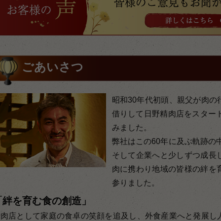
ごあいさつ
昭和30年代初頭、親父が肉の
借りして日野精肉店をスタート
みました。
弊社はこの60年に及ぶ軌跡の
そして企業へと少しずつ成長
肉に携わり地域の皆様の絆を
参りました。
「絆を育む食の創造」
精肉店として家庭の食卓の笑顔を追及し、外食産業へと発展し