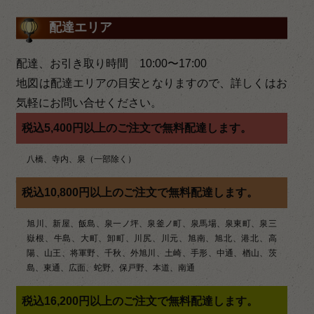
稿
ナ
配達エリア
ビ
配達、お引き取り時間 10:00〜17:00
ゲ
地図は配達エリアの目安となりますので、詳しくはお
ー
気軽にお問い合せください。
シ
税込5,400円以上のご注文で無料配達します。
ョ
八橋、寺内、泉（一部除く）
ン
税込10,800円以上のご注文で無料配達します。
旭川、新屋、飯島、泉一ノ坪、泉釜ノ町、泉馬場、泉東町、泉三
嶽根、牛島、大町、卸町、川尻、川元、旭南、旭北、港北、高
陽、山王、将軍野、千秋、外旭川、土崎、手形、中通、楢山、茨
島、東通、広面、蛇野、保戸野、本道、南通
税込16,200円以上のご注文で無料配達します。