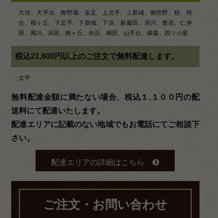
大住、大平台、御野場、金足、上北手、上新城、御所野、桜、桜
台、桜ヶ丘、下北手、下新城、下浜、新藤田、添川、豊岩、仁井
田、濁川、浜田、南ヶ丘、向浜、柳田、山手台、横森、四ツ小屋
税込21,600円以上のご注文で無料配達します。
太平
無料配達金額に満たない場合、税込１,１００円の配
送料にて配達いたします。
配達エリアに記載のない地域でもお電話にてご相談下
さい。
配達エリアの詳細はこちら
ご注文・お問い合わせ