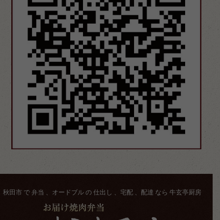
秋田市 で 弁当 、オードブル の 仕出し 、宅配 、配達 なら 牛玄亭厨房