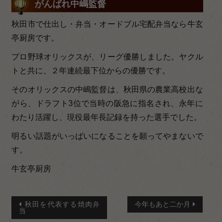
がんばれ中嶋監督
秋田市で仕出し・弁当・オードブル宅配弁当なら牛玄
亭厨房です。
プロ野球オリックスが、リーグ優勝しました。ヤクル
トと共に、２年連続最下位からの優勝です。
そのオリックスの中嶋監督は、秋田県の農業高校出な
がら、ドラフト3位で当時の阪急に指名され、永年に
わたり活躍し、現役最年長記録を持った選手でした。
明るい話題がいっぱいになることを願ってやまないで
す。
牛玄亭厨房
投
秋田を代表する焼肉弁
今年もあと二か月
当