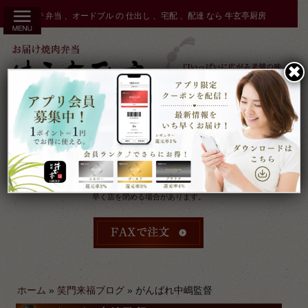
コ
秋田市 で 弁当 、オードブル の 仕出し 、宅配 、配達 なら 牛玄亭厨房
ン
テ
ン
✖︎
ツ
へ
ス
キ
ッ
プ
受付：9時～17時 締切：前日15時まで
定休：元日 その他不定休
ケータリングやその他のご予約により
早く店を閉める場合があります。
ホーム
»
笑門来福ブログ
»
がんばれ中嶋監督