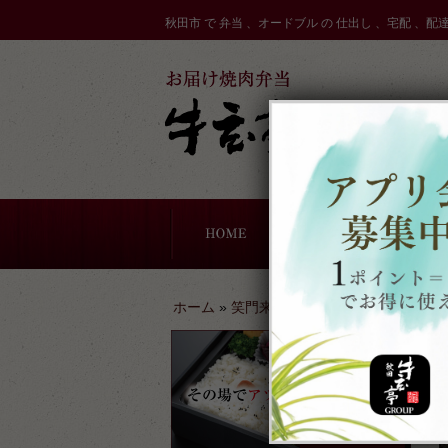
コ
秋田市 で 弁当 、オードブル の 仕出し 、宅配 、配
ン
テ
ン
ツ
へ
ス
キ
ッ
プ
ドブル
一期一会お寿司
軽食・サンドウィッチ
牛玄亭厨房のこだわり
配達エリア
ホーム
»
笑門来福ブログ
»
あと少しで・・