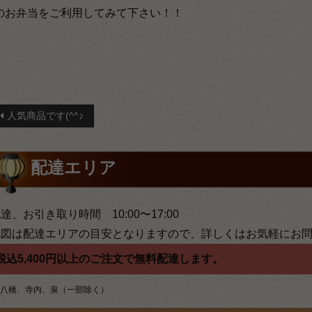
のお弁当をご利用してみて下さい！！
投
人気商品です(^^♪
稿
ナ
配達エリア
ビ
ゲ
達、お引き取り時間 10:00〜17:00
地図は配達エリアの目安となりますので、詳しくはお気軽にお
ー
税込5,400円以上のご注文で無料配達します。
シ
八橋、寺内、泉（一部除く）
ョ