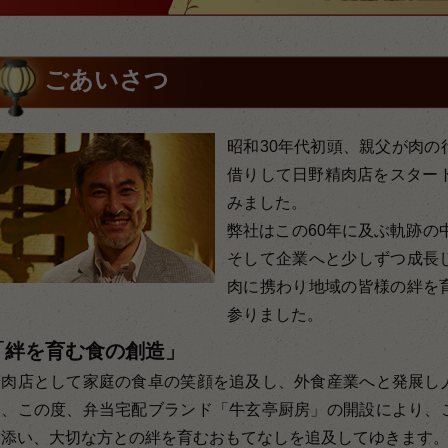
ごあいさつ
昭和30年代初頭、親父が肉の
借りして日野精肉店をスタート
みました。
弊社はこの60年に及ぶ軌跡の
そして企業へと少しずつ成長
肉に携わり地域の皆様の絆を
参りました。
「絆を育む食の創造」
精肉店として家庭の食卓の笑顔を追及し、外食産業へと発展し
し、この度、弁当宅配ブランド「牛玄亭厨房」の開設により、
り添い、大切な方との絆を育むおもてなしを追及してゆきます