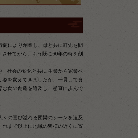
行商により創業し、母と共に軒先を間
させてから、もう既に60年の時を刻
中、社会の変化と共に 生業から家業へ
し姿を変えてきましたが、一貫して食
育む食の創造を追及し、愚直に歩んで
人々の喜び溢れる団欒のシーンを追及
これまで以上に地域の皆様の近くに寄
。