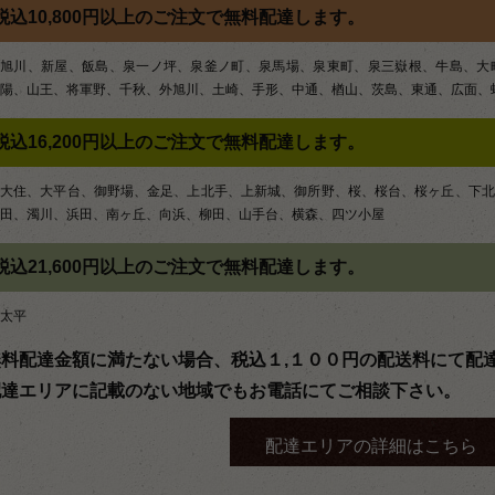
ン
税込10,800円以上のご注文で無料配達します。
旭川、新屋、飯島、泉一ノ坪、泉釜ノ町、泉馬場、泉東町、泉三嶽根、牛島、大
陽、山王、将軍野、千秋、外旭川、土崎、手形、中通、楢山、茨島、東通、広面、
税込16,200円以上のご注文で無料配達します。
大住、大平台、御野場、金足、上北手、上新城、御所野、桜、桜台、桜ヶ丘、下北
田、濁川、浜田、南ヶ丘、向浜、柳田、山手台、横森、四ツ小屋
税込21,600円以上のご注文で無料配達します。
太平
無料配達金額に満たない場合、税込１,１００円の配送料にて配
配達エリアに記載のない地域でもお電話にてご相談下さい。
配達エリアの詳細はこちら