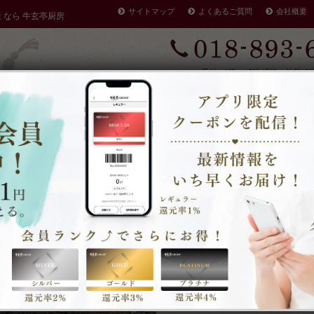
サイトマップ
よくあるご質問
会社概要
達 なら 牛玄亭厨房
受付：9時～17時 締切：前日15
定休：元日 その他不定休
ケータリングやその他のご予約
早く店を閉める場合がありま
・注文方法
商品一覧
・
あと少しで・・・