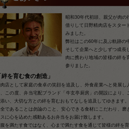
昭和30年代初頭、親父が肉の
借りして日野精肉店をスタート
みました。
弊社はこの60年に及ぶ軌跡の
そして企業へと少しずつ成長
肉に携わり地域の皆様の絆を
参りました。
「絆を育む食の創造」
精肉店として家庭の食卓の笑顔を追及し、外食産業へと発展し
し、この度、弁当宅配ブランド「牛玄亭厨房」の開設により、
り添い、大切な方との絆を育むおもてなしを追及してゆきます
安全であることは勿論のこと、安心できる食材にこだわり、磨
ースに心を込めた感動あるお弁当をお届け致します。
お腹を満たす食ではなく、心まで満たす食を通じて皆様の絆を