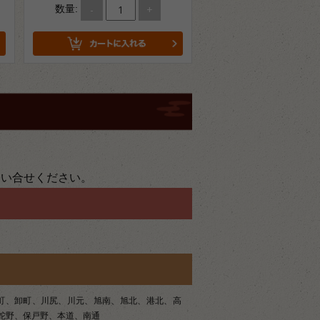
-
+
数量:
問い合せください。
町、卸町、川尻、川元、旭南、旭北、港北、高
蛇野、保戸野、本道、南通