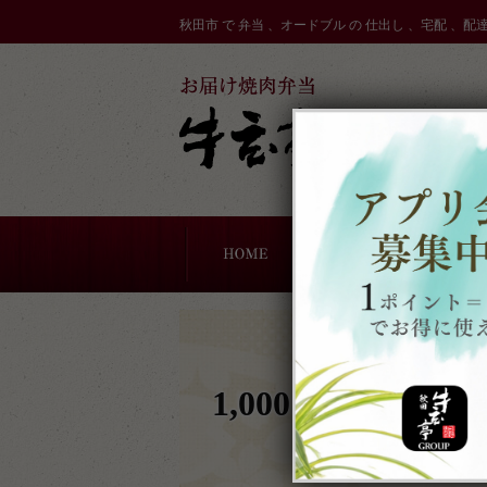
コ
秋田市 で 弁当 、オードブル の 仕出し 、宅配 、配
ン
テ
ン
ツ
へ
ス
キ
ッ
プ
ドブル
一期一会お寿司
軽食・サンドウィッチ
牛玄亭厨房のこだわり
配達エリア
1,000円～1,999円