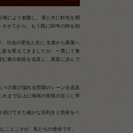
行商により創業し、母と共に軒先を間
させてから、もう既に60年の時を刻
中、社会の変化と共に 生業から家業へ
し姿を変えてきましたが、一貫して食
育む食の創造を追及し、愚直に歩んで
人々の喜び溢れる団欒のシーンを追及
これまで以上に地域の皆様の近くに寄
。
き続けてきた確かな目利きと技術をベ
育むことこそが、私たちの使命です。