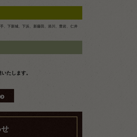
手、下新城、下浜、新藤田、添川、豊岩、仁井
達いたします。
わせ