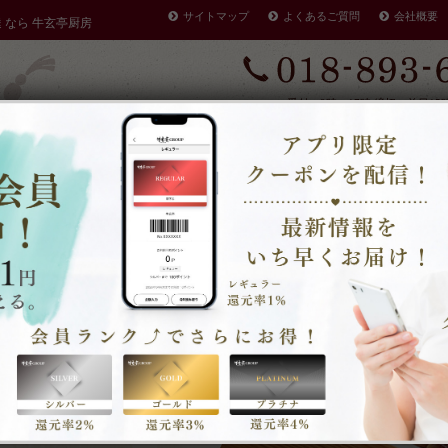
サイトマップ
よくあるご質問
会社概要
達 なら 牛玄亭厨房
受付：9時～17時 締切：前日15
定休：元日 その他不定休
ケータリングやその他のご予約
早く店を閉める場合がありま
・注文方法
商品一覧