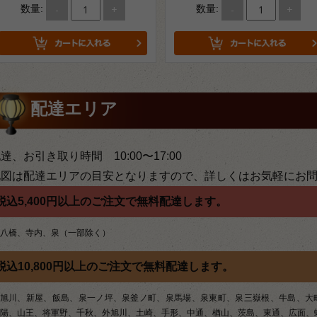
-
+
-
+
数量:
数量:
配達エリア
達、お引き取り時間 10:00〜17:00
地図は配達エリアの目安となりますので、詳しくはお気軽にお
税込5,400円以上のご注文で無料配達します。
八橋、寺内、泉（一部除く）
税込10,800円以上のご注文で無料配達します。
旭川、新屋、飯島、泉一ノ坪、泉釜ノ町、泉馬場、泉東町、泉三嶽根、牛島、大
陽、山王、将軍野、千秋、外旭川、土崎、手形、中通、楢山、茨島、東通、広面、